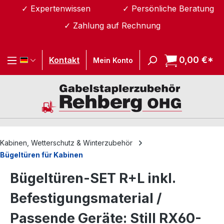
✓ Expertenwissen
✓ Persönliche Beratung
Zum Hauptinhalt springen
✓ Zahlung auf Rechnung
0,00 €*
Wa
Kontakt
Mein Konto
Kabinen, Wetterschutz & Winterzubehör
Bügeltüren für Kabinen
Bügeltüren-SET R+L inkl.
Befestigungsmaterial /
Passende Geräte: Still RX60-