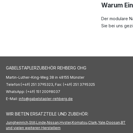
Warum Einz
Der modulare N
Sie bei uns gez
GABELSTAPLERZUBEHÖR REHBERG OHG
Martin-Luther-King-Weg 38 in 48155 Münster
Telefon:(+49) 251 3795323, Fax: (+49) 251 3795325
WhatsApp: (+49) 151 20098037
E-Mail:
info@gabelstapler-rehberg.de
WIR BIETEN ERSATZTEILE UND ZUBEHÖR:
Jungheinrich,
Still,
Linde,
Nissan,
Hyster,
Komatsu,
Clark,
Yale,
Doosan,
BT
und vielen weiteren Herstellern