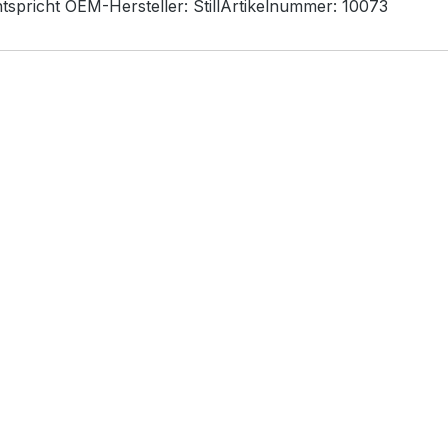
ntspricht OEM-
Hersteller:
Still
Artikelnummer:
10073