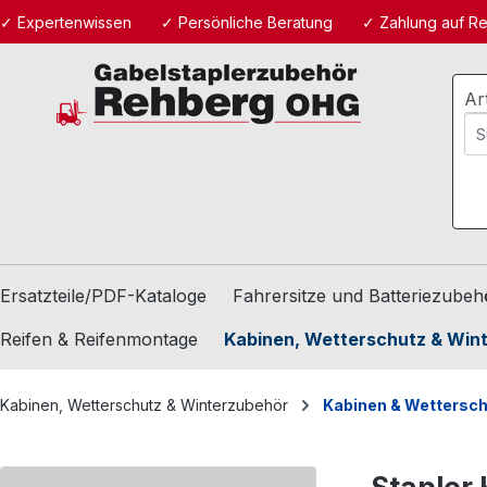
✓ Expertenwissen
✓ Persönliche Beratung
✓ Zahlung auf R
m Hauptinhalt springen
Zur Suche springen
Zur Hauptnavigation springen
Ar
Ersatzteile/PDF-Kataloge
Fahrersitze und Batteriezubeh
Reifen & Reifenmontage
Kabinen, Wetterschutz & Win
Kabinen, Wetterschutz & Winterzubehör
Kabinen & Wettersc