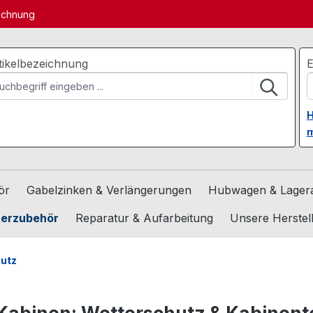
echnung
tikelbezeichnung
E
H
m
ör
Gabelzinken & Verlängerungen
Hubwagen & Lagera
terzubehör
Reparatur & Aufarbeitung
Unsere Herstel
hutz