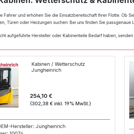
 Kabinen: Wetterschutz & Kabinent
e Fahrer und erhöhen Sie die Einsatzbereitschaft Ihrer Flotte. Ob Si
en, Türen oder Heizungen suchen: Bei uns finden Sie passgenaue Lö
nicht aufgeführte Hersteller oder Kabinenteile Bedarf haben, senden
Kabinen / Wetterschutz
Jungheinrich
Regulärer Preis:
254,10 €
(302,38 € inkl. 19% MwSt.)
 OEM-
Hersteller:
Jungheinrich
mer:
10074