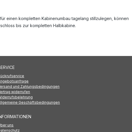
r für einen kompletten Kabinenumbau tagelang stillzulegen, können
rschloss bis zur kompletten Halbkabine.
SERVICE
ückrufservice
Angebotsanfrage
Versand und Zahlungsbedingungen
ertrag widerrufen
iderrufsbelehrung
Allgemeine Geschäftsbedingungen
INFORMATIONEN
ber uns
Datenschutz