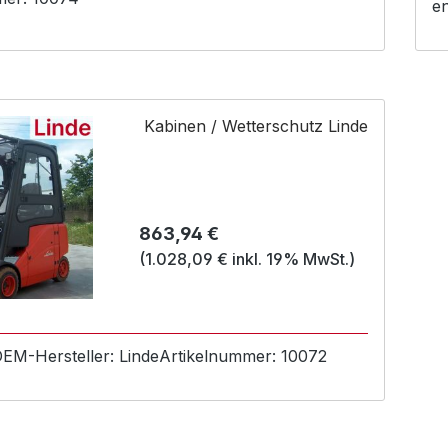
e
Kabinen / Wetterschutz Linde
Regulärer Preis:
863,94 €
(1.028,09 € inkl. 19% MwSt.)
 OEM-
Hersteller:
Linde
Artikelnummer:
10072