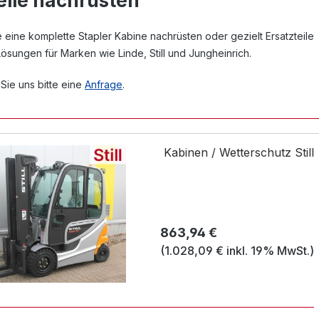
eile nachrüsten
e eine komplette Stapler Kabine nachrüsten oder gezielt Ersatzteile
sungen für Marken wie Linde, Still und Jungheinrich.
 Sie uns bitte eine
Anfrage
.
Kabinen / Wetterschutz Still
Regulärer Preis:
863,94 €
(1.028,09 € inkl. 19% MwSt.)