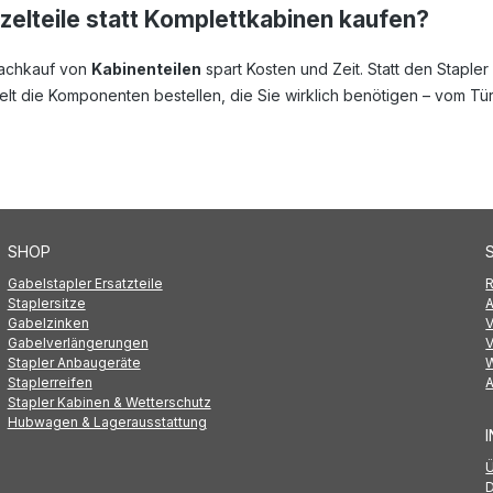
elteile statt Komplettkabinen kaufen?
achkauf von
Kabinenteilen
spart Kosten und Zeit. Statt den Staple
ielt die Komponenten bestellen, die Sie wirklich benötigen – vom Tü
SHOP
Gabelstapler Ersatzteile
R
Staplersitze
Gabelzinken
Gabelverlängerungen
V
Stapler Anbaugeräte
W
Staplerreifen
Stapler Kabinen & Wetterschutz
Hubwagen & Lagerausstattung
Ü