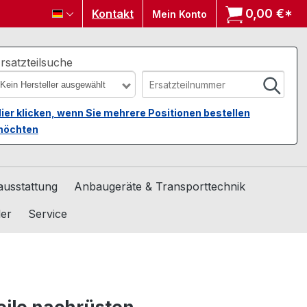
0,00 €*
Wa
Kontakt
Mein Konto
rsatzteilsuche
Kein Hersteller ausgewählt
ier klicken, wenn Sie mehrere Positionen bestellen
öchten
usstattung
Anbaugeräte & Transporttechnik
ler
Service