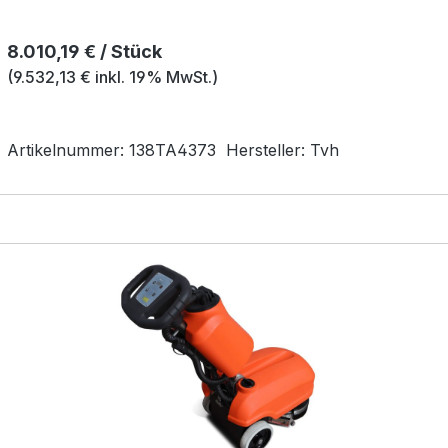
Regulärer Preis:
8.010,19 € / Stück
(9.532,13 € inkl. 19% MwSt.)
Artikelnummer:
138TA4373
Hersteller:
Tvh