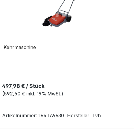
Kehrmaschine
Regulärer Preis:
497,98 € / Stück
(592,60 € inkl. 19% MwSt.)
Artikelnummer:
164TA9630
Hersteller:
Tvh