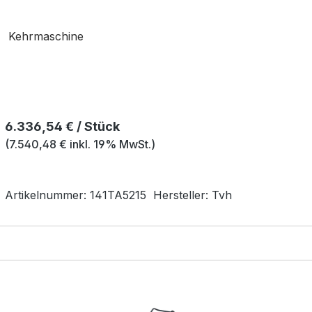
Kehrmaschine
Regulärer Preis:
6.336,54 € / Stück
(7.540,48 € inkl. 19% MwSt.)
Artikelnummer:
141TA5215
Hersteller:
Tvh