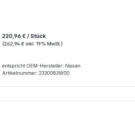
Regulärer Preis:
220,96 € / Stück
(262,94 € inkl. 19% MwSt.)
entspricht OEM-
Hersteller:
Nissan
Artikelnummer:
2330083W00