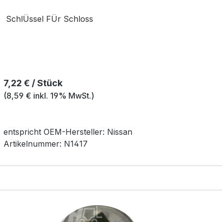
SchlÜssel FÜr Schloss
Regulärer Preis:
7,22 € / Stück
(8,59 € inkl. 19% MwSt.)
entspricht OEM-
Hersteller:
Nissan
Artikelnummer:
N1417