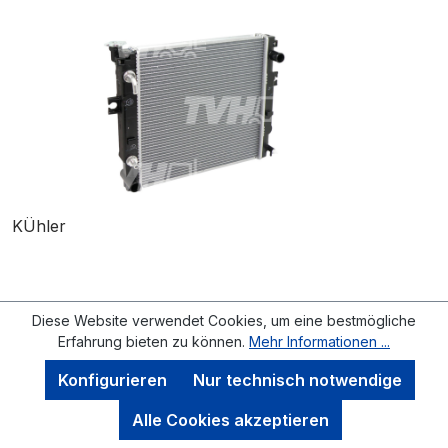
KÜhler
Diese Website verwendet Cookies, um eine bestmögliche
Erfahrung bieten zu können.
Mehr Informationen ...
Regulärer Preis:
354,59 € / Stück
Konfigurieren
Nur technisch notwendige
(421,96 € inkl. 19% MwSt.)
Alle Cookies akzeptieren