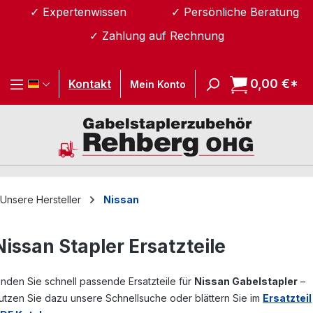
✓ Expertenwissen
✓ Persönliche Beratung
Zum Hauptinhalt springen
✓ Zahlung auf Rechnung
0,00 €*
Wa
Kontakt
Mein Konto
Unsere Hersteller
Nissan
Nissan Stapler Ersatzteile
inden Sie schnell passende Ersatzteile für
Nissan Gabelstapler
–
utzen Sie dazu unsere Schnellsuche oder blättern Sie im
Ersatzteil