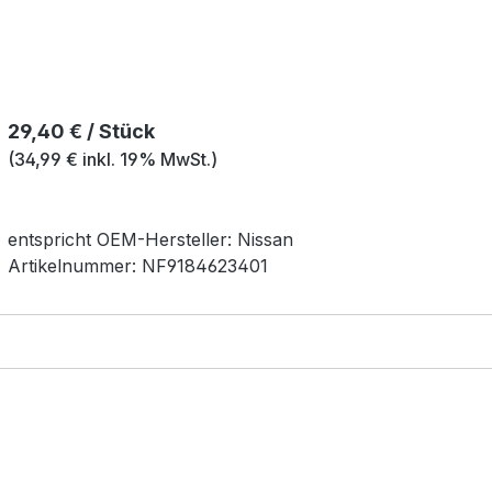
Regulärer Preis:
29,40 € / Stück
(34,99 € inkl. 19% MwSt.)
entspricht OEM-
Hersteller:
Nissan
Artikelnummer:
NF9184623401