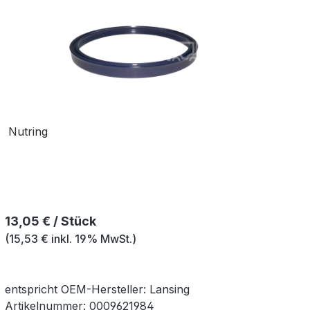
Nutring
Regulärer Preis:
13,05 € / Stück
(15,53 € inkl. 19% MwSt.)
entspricht OEM-
Hersteller:
Lansing
Artikelnummer:
0009621984