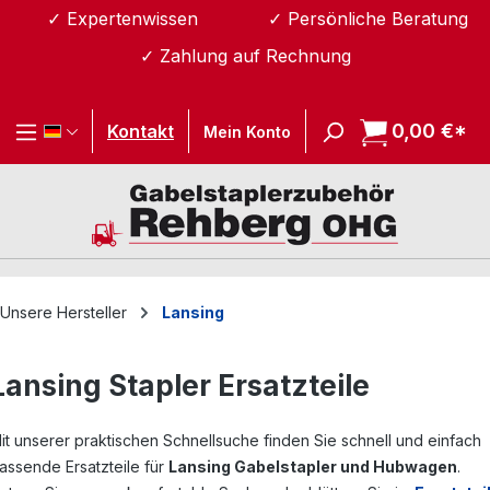
✓ Expertenwissen
✓ Persönliche Beratung
Zum Hauptinhalt springen
✓ Zahlung auf Rechnung
0,00 €*
Wa
Kontakt
Mein Konto
Unsere Hersteller
Lansing
Lansing Stapler Ersatzteile
it unserer praktischen Schnellsuche finden Sie schnell und einfach
assende Ersatzteile für
Lansing Gabelstapler und Hubwagen
.