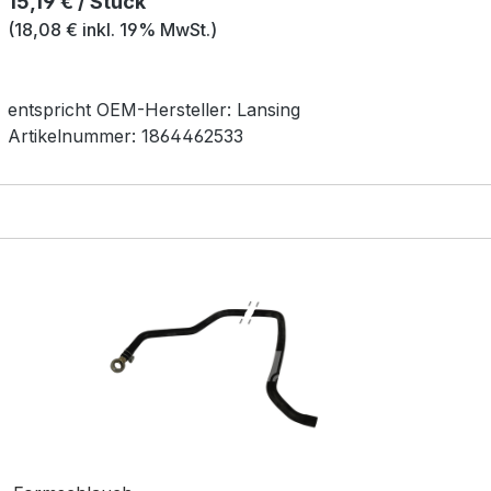
Regulärer Preis:
15,19 € / Stück
(18,08 € inkl. 19% MwSt.)
entspricht OEM-
Hersteller:
Lansing
Artikelnummer:
1864462533