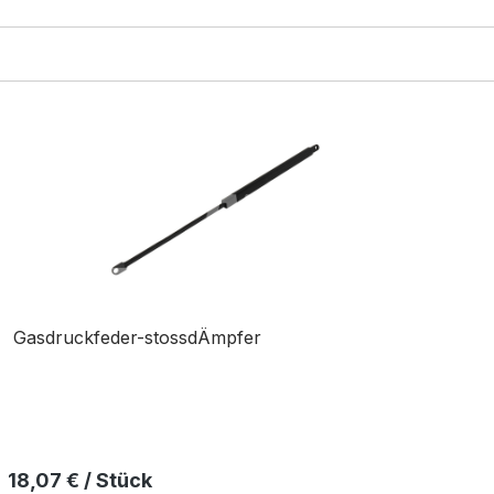
Gasdruckfeder-stossdÄmpfer
Regulärer Preis:
18,07 € / Stück