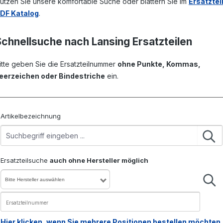
utzen Sie unsere komfortable Suche oder blättern Sie im
Ersatztei
DF Katalog
.
Schnellsuche nach Lansing Ersatzteilen
itte geben Sie die Ersatzteilnummer
ohne Punkte, Kommas,
eerzeichen oder Bindestriche
ein.
Artikelbezeichnung
Ersatzteilsuche
auch ohne Hersteller möglich
Bitte Hersteller auswählen
Hier klicken, wenn Sie mehrere Positionen bestellen möchten