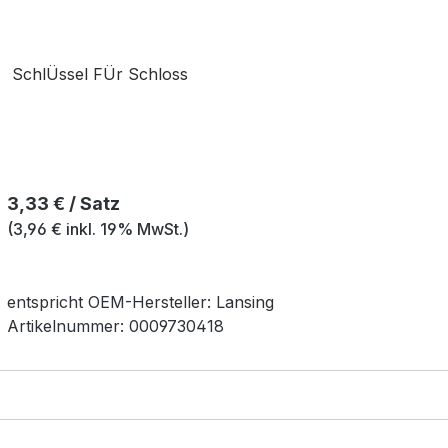
SchlÜssel FÜr Schloss
Regulärer Preis:
3,33 € / Satz
(3,96 € inkl. 19% MwSt.)
entspricht OEM-
Hersteller:
Lansing
Artikelnummer:
0009730418