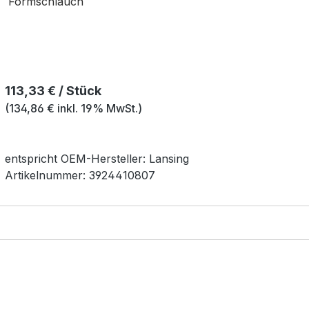
Formschlauch
Regulärer Preis:
113,33 € / Stück
(134,86 € inkl. 19% MwSt.)
entspricht OEM-
Hersteller:
Lansing
Artikelnummer:
3924410807