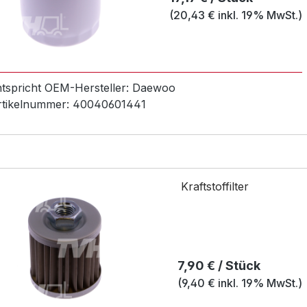
(20,43 € inkl. 19% MwSt.)
ntspricht OEM-
Hersteller:
Daewoo
rtikelnummer:
40040601441
Kraftstoffilter
Regulärer Preis:
7,90 € / Stück
(9,40 € inkl. 19% MwSt.)