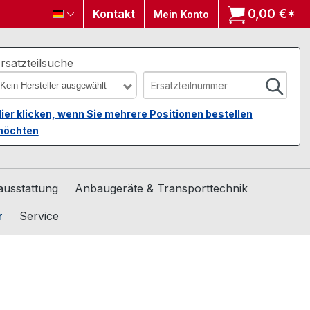
0,00 €*
Wa
Kontakt
Mein Konto
rsatzteilsuche
Kein Hersteller ausgewählt
ier klicken, wenn Sie mehrere Positionen bestellen
öchten
usstattung
Anbaugeräte & Transporttechnik
r
Service