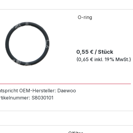
O-ring
Regulärer Preis:
0,55 € / Stück
(0,65 € inkl. 19% MwSt.)
ntspricht OEM-
Hersteller:
Daewoo
rtikelnummer:
S8030101