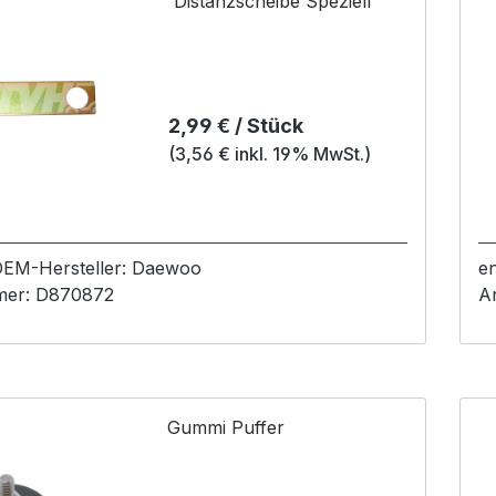
Distanzscheibe Speziell
Regulärer Preis:
2,99 € / Stück
(3,56 € inkl. 19% MwSt.)
e
 OEM-
Hersteller:
Daewoo
A
mer:
D870872
Gummi Puffer