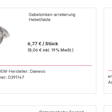
Gabelzinken-arretierung
Hebel/taste
Regulärer Preis:
6,77 € / Stück
(8,06 € inkl. 19% MwSt.)
 OEM-
Hersteller:
Daewoo
e
mer:
D391147
A