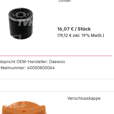
Olfilter
Regulärer Preis:
16,07 € / Stück
(19,12 € inkl. 19% MwSt.)
ntspricht OEM-
Hersteller:
Daewoo
rtikelnummer:
40050800064
Verschlusskappe