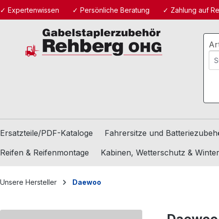
✓ Expertenwissen
✓ Persönliche Beratung
✓ Zahlung auf R
m Hauptinhalt springen
Zur Suche springen
Zur Hauptnavigation springen
Ar
Ersatzteile/PDF-Kataloge
Fahrersitze und Batteriezubeh
Reifen & Reifenmontage
Kabinen, Wetterschutz & Winte
Unsere Hersteller
Daewoo