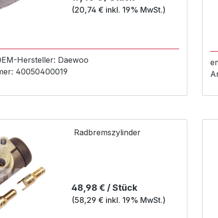
(20,74 € inkl. 19% MwSt.)
 OEM-
Hersteller:
Daewoo
e
mer:
40050400019
A
Radbremszylinder
Regulärer Preis:
48,98 € / Stück
(58,29 € inkl. 19% MwSt.)