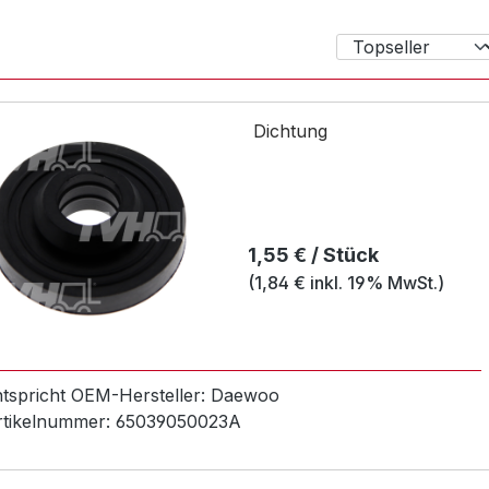
Dichtung
Regulärer Preis:
1,55 € / Stück
(1,84 € inkl. 19% MwSt.)
ntspricht OEM-
Hersteller:
Daewoo
rtikelnummer:
65039050023A