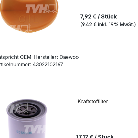
Regulärer Preis:
7,92 € / Stück
(9,42 € inkl. 19% MwSt.)
ntspricht OEM-
Hersteller:
Daewoo
rtikelnummer:
43022102167
Kraftstoffilter
Regulärer Preis:
17,17 € / Stück