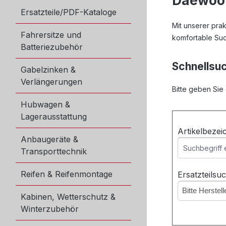
Daewoo 
Ersatzteile/PDF-Kataloge
Mit unserer pra
Fahrersitze und
komfortable Suc
Batteriezubehör
Schnellsu
Gabelzinken &
Verlängerungen
Bitte geben Sie
Hubwagen &
Lagerausstattung
Artikelbeze
Anbaugeräte &
Transporttechnik
Reifen & Reifenmontage
Ersatzteilsu
Bitte Herstel
Kabinen, Wetterschutz &
Winterzubehör