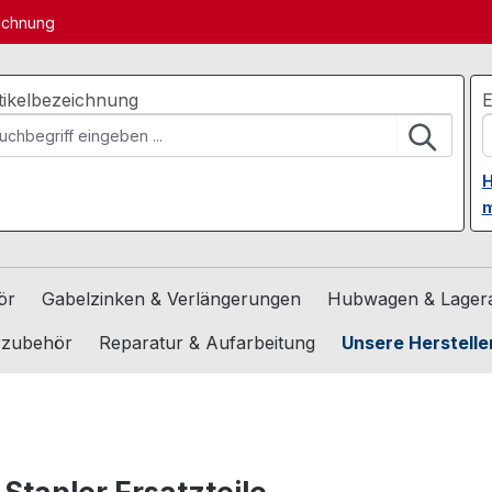
echnung
tikelbezeichnung
E
H
m
ör
Gabelzinken & Verlängerungen
Hubwagen & Lagera
rzubehör
Reparatur & Aufarbeitung
Unsere Herstelle