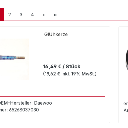
eite
Seite
Seite
Seite
2
3
4
GlÜhkerze
Regulärer Preis:
16,49 € / Stück
(19,62 € inkl. 19% MwSt.)
 OEM-
Hersteller:
Daewoo
e
mer:
65268037030
A