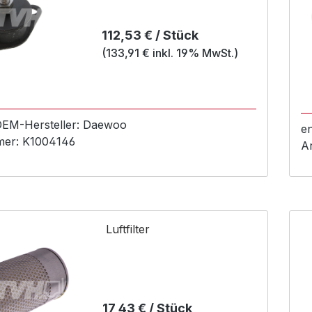
Regulärer Preis:
112,53 € / Stück
(133,91 € inkl. 19% MwSt.)
 OEM-
Hersteller:
Daewoo
e
mer:
K1004146
A
Luftfilter
Regulärer Preis:
17,43 € / Stück