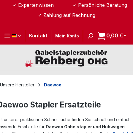
✓ Expertenwissen
✓ Persönliche Beratung
Zum Hauptinhalt springen
✓ Zahlung auf Rechnung
0,00 €*
Wa
Kontakt
Mein Konto
Unsere Hersteller
Daewoo
Daewoo Stapler Ersatzteile
it unserer praktischen Schnellsuche finden Sie schnell und einfach
assende Ersatzteile für
Daewoo Gabelstapler und Hubwagen
.