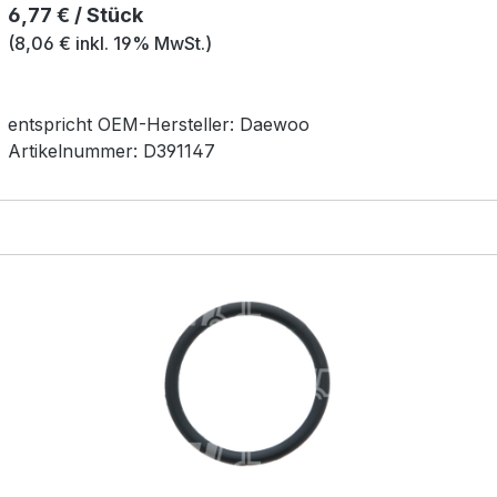
Regulärer Preis:
6,77 € / Stück
(8,06 € inkl. 19% MwSt.)
entspricht OEM-
Hersteller:
Daewoo
Artikelnummer:
D391147