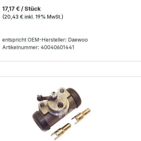
Regulärer Preis:
17,17 € / Stück
(20,43 € inkl. 19% MwSt.)
entspricht OEM-
Hersteller:
Daewoo
Artikelnummer:
40040601441