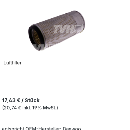
Luftfilter
Regulärer Preis:
17,43 € / Stück
(20,74 € inkl. 19% MwSt.)
entspricht OEM-
Hersteller:
Daewoo