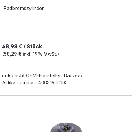
Radbremszylinder
Regulärer Preis:
48,98 € / Stück
(58,29 € inkl. 19% MwSt.)
entspricht OEM-
Hersteller:
Daewoo
Artikelnummer:
40031900135