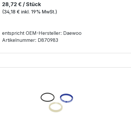
Regulärer Preis:
28,72 € / Stück
(34,18 € inkl. 19% MwSt.)
entspricht OEM-
Hersteller:
Daewoo
Artikelnummer:
D870983