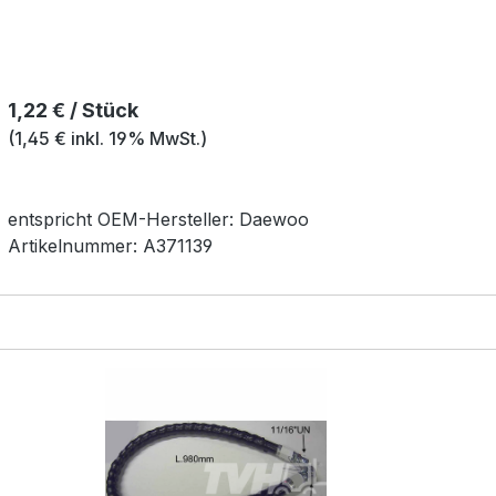
Regulärer Preis:
1,22 € / Stück
(1,45 € inkl. 19% MwSt.)
entspricht OEM-
Hersteller:
Daewoo
Artikelnummer:
A371139