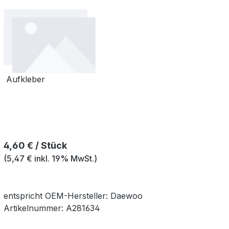
Aufkleber
Regulärer Preis:
4,60 € / Stück
(5,47 € inkl. 19% MwSt.)
entspricht OEM-
Hersteller:
Daewoo
Artikelnummer:
A281634