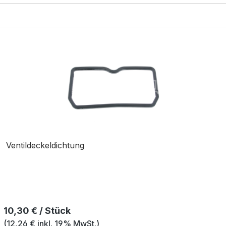
Ventildeckeldichtung
Regulärer Preis:
10,30 € / Stück
(12,26 € inkl. 19% MwSt.)