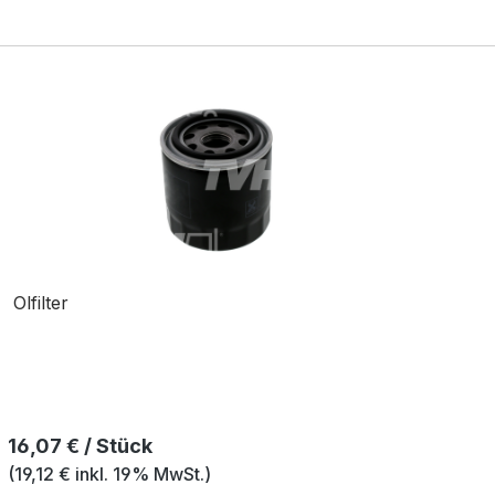
Olfilter
Regulärer Preis:
16,07 € / Stück
(19,12 € inkl. 19% MwSt.)