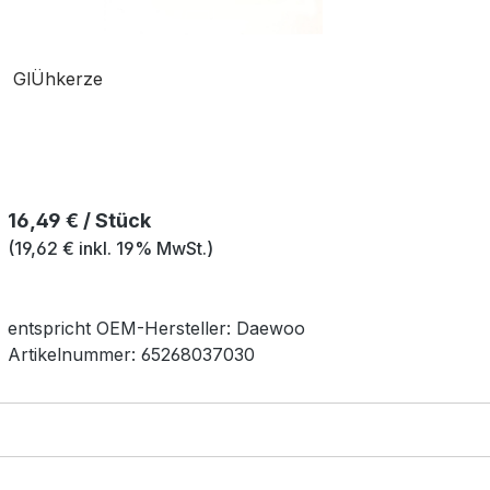
GlÜhkerze
Regulärer Preis:
16,49 € / Stück
(19,62 € inkl. 19% MwSt.)
entspricht OEM-
Hersteller:
Daewoo
Artikelnummer:
65268037030