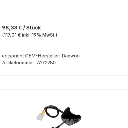
Regulärer Preis:
98,33 € / Stück
(117,01 € inkl. 19% MwSt.)
entspricht OEM-
Hersteller:
Daewoo
Artikelnummer:
A172280