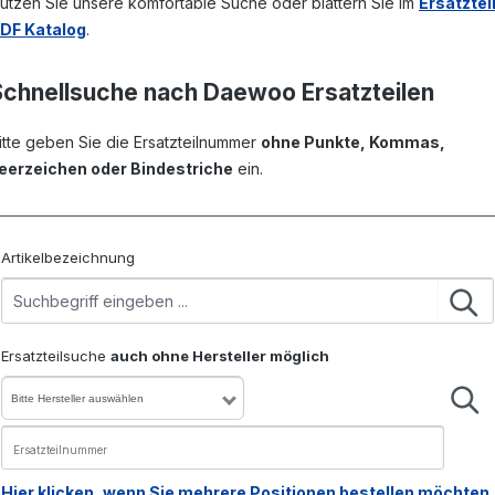
utzen Sie unsere komfortable Suche oder blättern Sie im
Ersatztei
DF Katalog
.
Schnellsuche nach Daewoo Ersatzteilen
itte geben Sie die Ersatzteilnummer
ohne Punkte, Kommas,
eerzeichen oder Bindestriche
ein.
Artikelbezeichnung
Ersatzteilsuche
auch ohne Hersteller möglich
Bitte Hersteller auswählen
Hier klicken, wenn Sie mehrere Positionen bestellen möchten