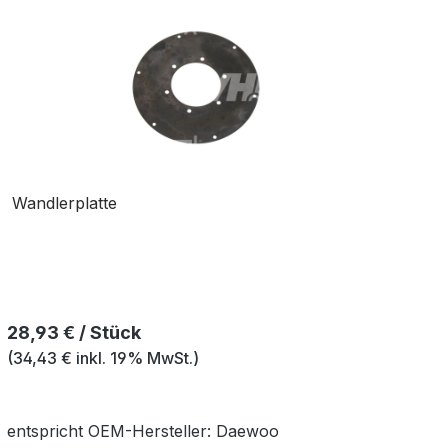
Wandlerplatte
Regulärer Preis:
28,93 € / Stück
(34,43 € inkl. 19% MwSt.)
entspricht OEM-
Hersteller:
Daewoo