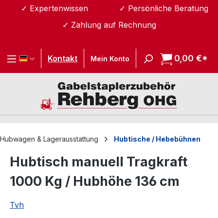
✓ Expertenwissen
✓ Persönliche Beratung
Zum Hauptinhalt springen
✓ Zahlung auf Rechnung
0,00 €*
Wa
Kontakt
Mein Konto
Hubwagen & Lagerausstattung
Hubtische / Hebebühnen
Hubtisch manuell Tragkraft
1000 Kg / Hubhöhe 136 cm
Tvh