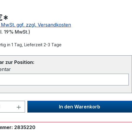
€*
. MwSt. ggf. zzgl. Versandkosten
kl. 19% MwSt.)
ig in 1 Tag, Lieferzeit 2-3 Tage
 zur Position:
entar
 Anzahl: Gib den gewünschten Wert ein
In den Warenkorb
mmer:
2835220