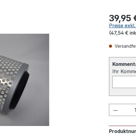
39,95 
Preise exkl
(47,54 € in
Versandfert
Kommentar
Ihr Komm
Produkt
Produktnu