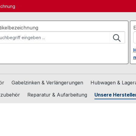
echnung
tikelbezeichnung
E
H
m
ör
Gabelzinken & Verlängerungen
Hubwagen & Lagera
rzubehör
Reparatur & Aufarbeitung
Unsere Herstelle