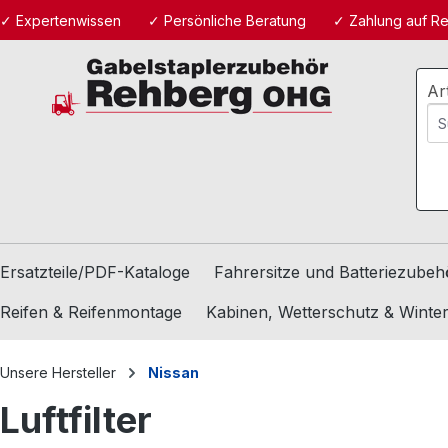
✓ Expertenwissen
✓ Persönliche Beratung
✓ Zahlung auf R
m Hauptinhalt springen
Zur Suche springen
Zur Hauptnavigation springen
Ar
Ersatzteile/PDF-Kataloge
Fahrersitze und Batteriezubeh
Reifen & Reifenmontage
Kabinen, Wetterschutz & Winte
Unsere Hersteller
Nissan
Luftfilter