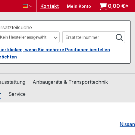
0,00 €*
Wa
Kontakt
Mein Konto
rsatzteilsuche
Kein Hersteller ausgewählt
ier klicken, wenn Sie mehrere Positionen bestellen
öchten
usstattung
Anbaugeräte & Transporttechnik
r
Service
Nissan