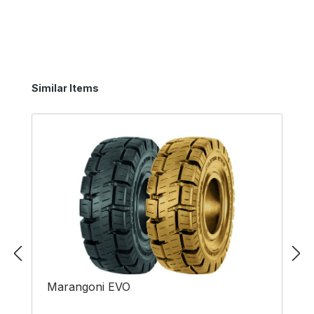
Produktgalerie überspringen
Similar Items
Marangoni EVO