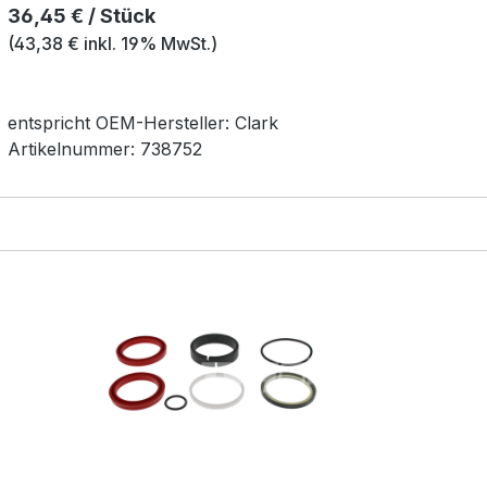
Regulärer Preis:
36,45 € / Stück
(43,38 € inkl. 19% MwSt.)
entspricht OEM-
Hersteller:
Clark
Artikelnummer:
738752