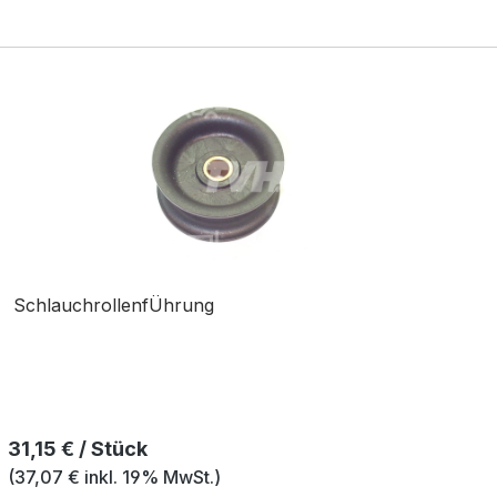
SchlauchrollenfÜhrung
Regulärer Preis:
31,15 € / Stück
(37,07 € inkl. 19% MwSt.)