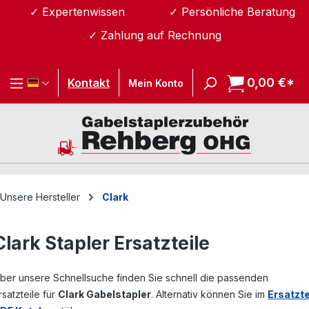
✓ Expertenwissen
✓ Persönliche Beratung
Zum Hauptinhalt springen
✓ Zahlung auf Rechnung
0,00 €*
Wa
Kontakt
Mein Konto
Unsere Hersteller
Clark
Clark Stapler Ersatzteile
ber unsere Schnellsuche finden Sie schnell die passenden
rsatzteile für
Clark Gabelstapler
. Alternativ können Sie im
Ersatzte