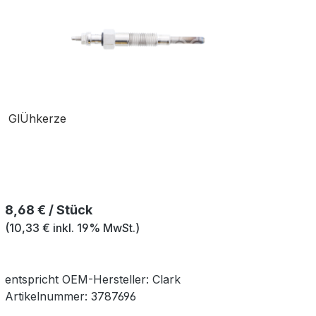
GlÜhkerze
Regulärer Preis:
8,68 € / Stück
(10,33 € inkl. 19% MwSt.)
entspricht OEM-
Hersteller:
Clark
Artikelnummer:
3787696