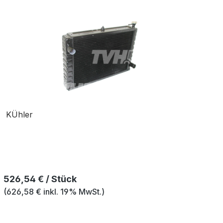
KÜhler
Regulärer Preis:
526,54 € / Stück
(626,58 € inkl. 19% MwSt.)