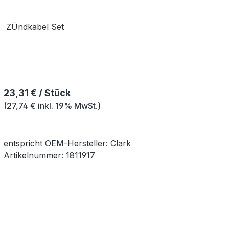
ZÜndkabel Set
Regulärer Preis:
23,31 € / Stück
(27,74 € inkl. 19% MwSt.)
entspricht OEM-
Hersteller:
Clark
Artikelnummer:
1811917