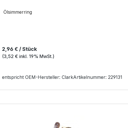
Ölsimmerring
Regulärer Preis:
2,96 € / Stück
(3,52 € inkl. 19% MwSt.)
entspricht OEM-
Hersteller:
Clark
Artikelnummer:
229131