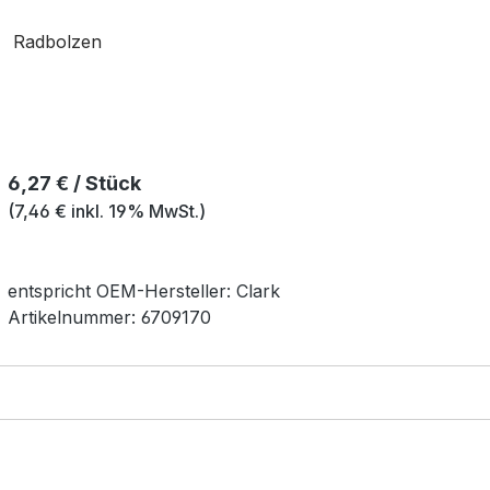
Radbolzen
Regulärer Preis:
6,27 € / Stück
(7,46 € inkl. 19% MwSt.)
entspricht OEM-
Hersteller:
Clark
Artikelnummer:
6709170