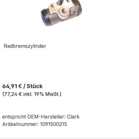
Radbremszylinder
Regulärer Preis:
64,91 € / Stück
(77,24 € inkl. 19% MwSt.)
entspricht OEM-
Hersteller:
Clark
Artikelnummer:
1091500215