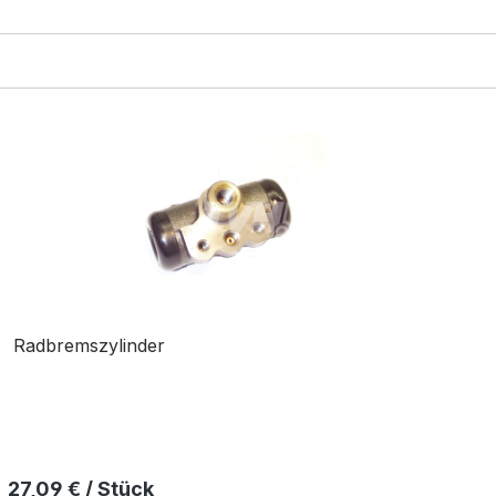
Radbremszylinder
Regulärer Preis:
27,09 € / Stück