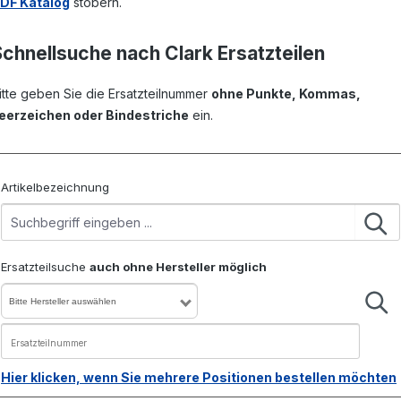
DF Katalog
stöbern.
Schnellsuche nach Clark Ersatzteilen
itte geben Sie die Ersatzteilnummer
ohne Punkte, Kommas,
eerzeichen oder Bindestriche
ein.
Artikelbezeichnung
Ersatzteilsuche
auch ohne Hersteller möglich
Bitte Hersteller auswählen
Hier klicken, wenn Sie mehrere Positionen bestellen möchten