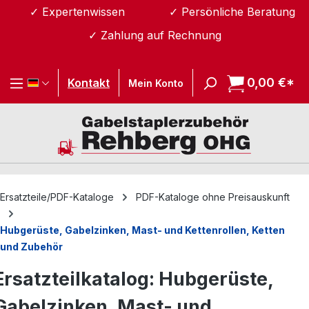
✓ Expertenwissen
✓ Persönliche Beratung
Zum Hauptinhalt springen
✓ Zahlung auf Rechnung
0,00 €*
Wa
Kontakt
Mein Konto
Ersatzteile/PDF-Kataloge
PDF-Kataloge ohne Preisauskunft
Hubgerüste, Gabelzinken, Mast- und Kettenrollen, Ketten
und Zubehör
Ersatzteilkatalog: Hubgerüste,
Gabelzinken, Mast- und