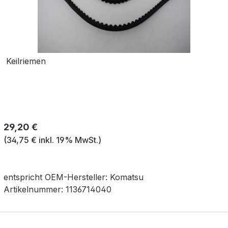
Keilriemen
Regulärer Preis:
29,20 €
(34,75 € inkl. 19% MwSt.)
entspricht OEM-
Hersteller:
Komatsu
Artikelnummer:
1136714040