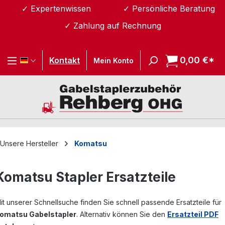
✓ Expertenwissen
✓ Persönliche Beratung
Zum Hauptinhalt springen
✓ Zahlung auf Rechnung
0,00 €*
Wa
Kontakt
Mein Konto
Unsere Hersteller
Komatsu
Komatsu Stapler Ersatzteile
it unserer Schnellsuche finden Sie schnell passende Ersatzteile für
omatsu Gabelstapler
. Alternativ können Sie den
Ersatzteil PDF