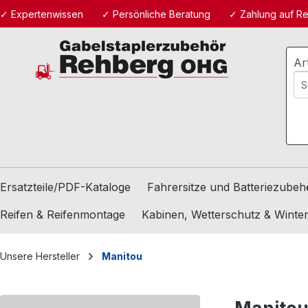
✓ Expertenwissen
✓ Persönliche Beratung
✓ Zahlung auf R
m Hauptinhalt springen
Zur Suche springen
Zur Hauptnavigation springen
Ar
Ersatzteile/PDF-Kataloge
Fahrersitze und Batteriezubeh
Reifen & Reifenmontage
Kabinen, Wetterschutz & Winte
Unsere Hersteller
Manitou