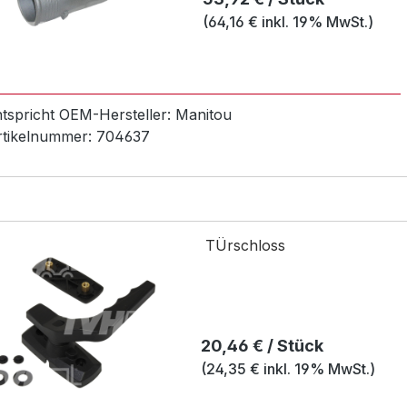
(64,16 € inkl. 19% MwSt.)
ntspricht OEM-
Hersteller:
Manitou
rtikelnummer:
704637
TÜrschloss
Regulärer Preis:
20,46 € / Stück
(24,35 € inkl. 19% MwSt.)