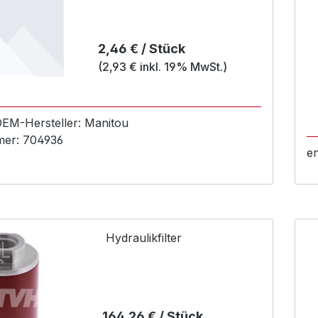
Regulärer Preis:
2,46 € / Stück
(2,93 € inkl. 19% MwSt.)
 OEM-
Hersteller:
Manitou
mer:
704936
e
Hydraulikfilter
Regulärer Preis:
164,26 € / Stück