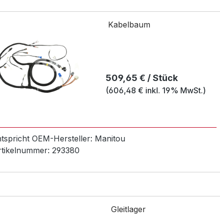
Kabelbaum
Regulärer Preis:
509,65 € / Stück
(606,48 € inkl. 19% MwSt.)
ntspricht OEM-
Hersteller:
Manitou
rtikelnummer:
293380
Gleitlager