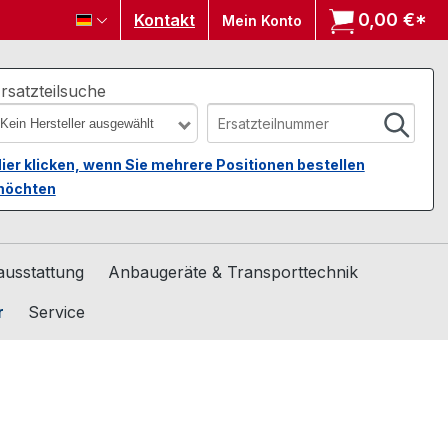
0,00 €*
Wa
Kontakt
Mein Konto
rsatzteilsuche
Kein Hersteller ausgewählt
ier klicken, wenn Sie mehrere Positionen bestellen
öchten
usstattung
Anbaugeräte & Transporttechnik
r
Service