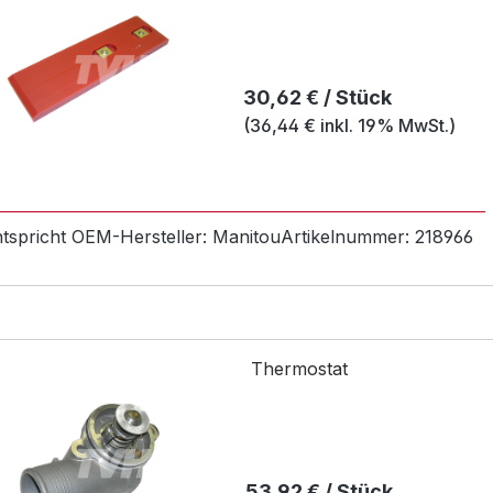
Regulärer Preis:
30,62 € / Stück
(36,44 € inkl. 19% MwSt.)
ntspricht OEM-
Hersteller:
Manitou
Artikelnummer:
218966
Thermostat
Regulärer Preis:
53,92 € / Stück