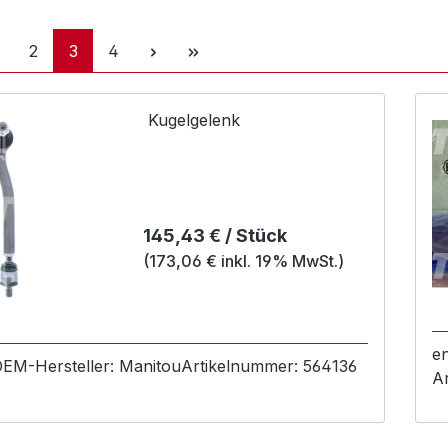
eite
Seite
Seite
Seite
2
3
4
Kugelgelenk
Regulärer Preis:
145,43 € / Stück
(173,06 € inkl. 19% MwSt.)
e
 OEM-
Hersteller:
Manitou
Artikelnummer:
564136
A