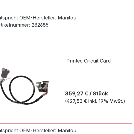
ntspricht OEM-
Hersteller:
Manitou
rtikelnummer:
282685
Printed Circuit Card
Regulärer Preis:
359,27 € / Stück
(427,53 € inkl. 19% MwSt.)
ntspricht OEM-
Hersteller:
Manitou