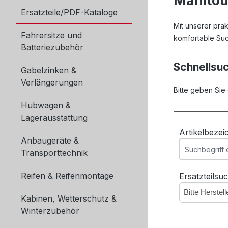
Manitou 
Ersatzteile/PDF-Kataloge
Mit unserer pra
Fahrersitze und
komfortable Suc
Batteriezubehör
Schnellsuc
Gabelzinken &
Verlängerungen
Bitte geben Sie
Hubwagen &
Lagerausstattung
Artikelbeze
Anbaugeräte &
Transporttechnik
Reifen & Reifenmontage
Ersatzteilsu
Bitte Herstel
Kabinen, Wetterschutz &
Winterzubehör