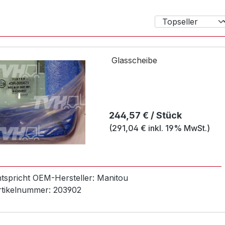
Glasscheibe
Regulärer Preis:
244,57 € / Stück
(291,04 € inkl. 19% MwSt.)
ntspricht OEM-
Hersteller:
Manitou
rtikelnummer:
203902