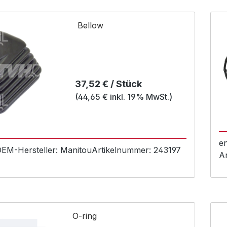
Bellow
Regulärer Preis:
37,52 € / Stück
(44,65 € inkl. 19% MwSt.)
e
 OEM-
Hersteller:
Manitou
Artikelnummer:
243197
A
O-ring