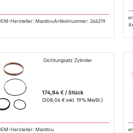
e
 OEM-
Hersteller:
Manitou
Artikelnummer:
266219
A
Dichtungsatz Zylinder
Regulärer Preis:
174,84 € / Stück
(208,06 € inkl. 19% MwSt.)
 OEM-
Hersteller:
Manitou
e