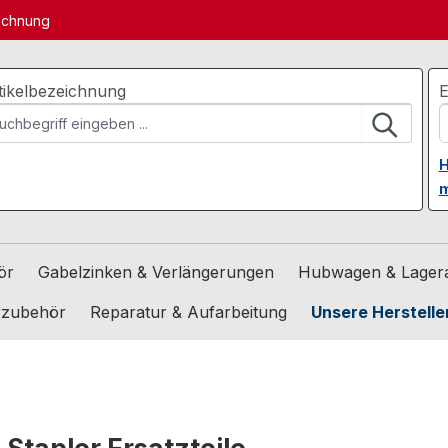
echnung
tikelbezeichnung
E
H
m
ör
Gabelzinken & Verlängerungen
Hubwagen & Lagera
rzubehör
Reparatur & Aufarbeitung
Unsere Herstelle