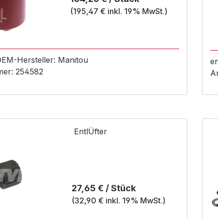
(195,47 € inkl. 19% MwSt.)
 OEM-
Hersteller:
Manitou
e
mer:
254582
A
EntlÜfter
Regulärer Preis:
27,65 € / Stück
(32,90 € inkl. 19% MwSt.)