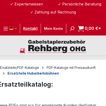
✓ Expertenwissen
✓ Persönliche Beratung
Zum Hauptinhalt springen
✓ Zahlung auf Rechnung
0,00 €*
Wa
Kontakt
Mein Konto
Ersatzteile/PDF-Kataloge
PDF-Kataloge mit Preisauskunft
Ersatzteile Hubarbeitsbühnen
Ersatzteilkatalog:
iese PDFs sind nur für eingeloggte Kunden Verfügbar.