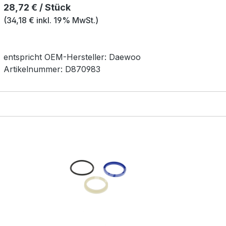
Regulärer Preis:
28,72 € / Stück
(34,18 € inkl. 19% MwSt.)
entspricht OEM-
Hersteller:
Daewoo
Artikelnummer:
D870983