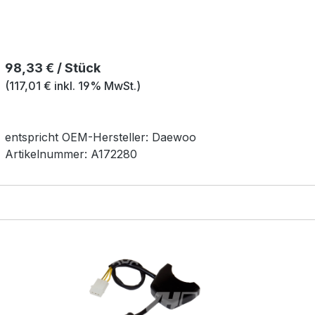
Regulärer Preis:
98,33 € / Stück
(117,01 € inkl. 19% MwSt.)
entspricht OEM-
Hersteller:
Daewoo
Artikelnummer:
A172280