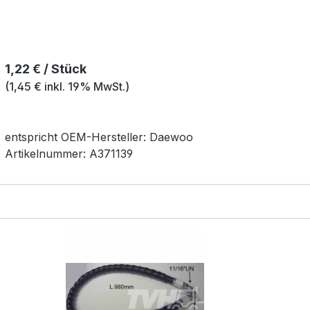
Regulärer Preis:
1,22 € / Stück
(1,45 € inkl. 19% MwSt.)
entspricht OEM-
Hersteller:
Daewoo
Artikelnummer:
A371139