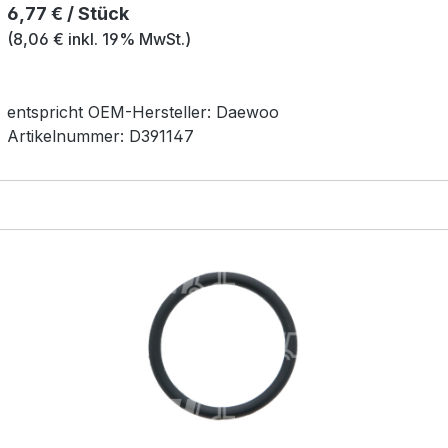
Regulärer Preis:
6,77 € / Stück
(8,06 € inkl. 19% MwSt.)
entspricht OEM-
Hersteller:
Daewoo
Artikelnummer:
D391147