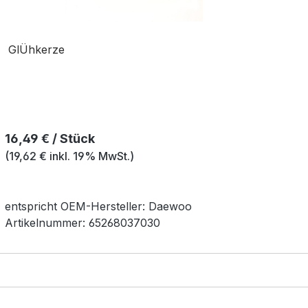
GlÜhkerze
Regulärer Preis:
16,49 € / Stück
(19,62 € inkl. 19% MwSt.)
entspricht OEM-
Hersteller:
Daewoo
Artikelnummer:
65268037030