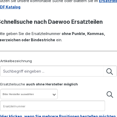
utzen Sie unsere komfortable Suche oder blättern Sie im
Ersatztei
DF Katalog
.
Schnellsuche nach Daewoo Ersatzteilen
itte geben Sie die Ersatzteilnummer
ohne Punkte, Kommas,
eerzeichen oder Bindestriche
ein.
Artikelbezeichnung
Ersatzteilsuche
auch ohne Hersteller möglich
Bitte Hersteller auswählen
Hier klicken, wenn Sie mehrere Positionen bestellen möchten