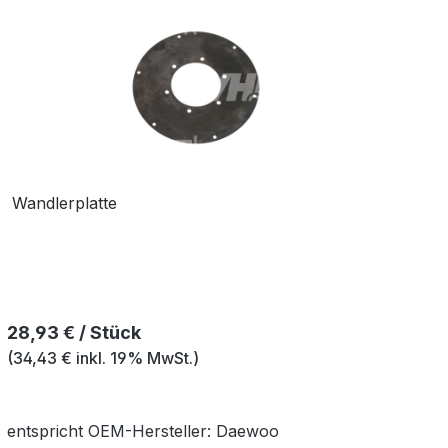
Wandlerplatte
Regulärer Preis:
28,93 € / Stück
(34,43 € inkl. 19% MwSt.)
entspricht OEM-
Hersteller:
Daewoo