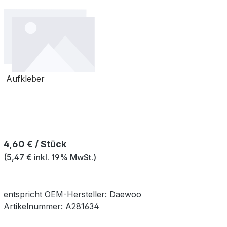
Aufkleber
Regulärer Preis:
4,60 € / Stück
(5,47 € inkl. 19% MwSt.)
entspricht OEM-
Hersteller:
Daewoo
Artikelnummer:
A281634