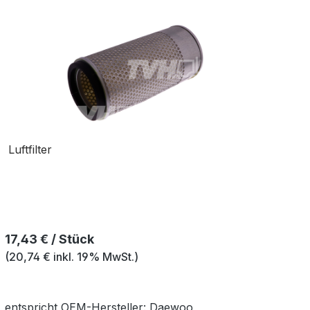
Luftfilter
Regulärer Preis:
17,43 € / Stück
(20,74 € inkl. 19% MwSt.)
entspricht OEM-
Hersteller:
Daewoo