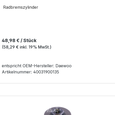
Radbremszylinder
Regulärer Preis:
48,98 € / Stück
(58,29 € inkl. 19% MwSt.)
entspricht OEM-
Hersteller:
Daewoo
Artikelnummer:
40031900135