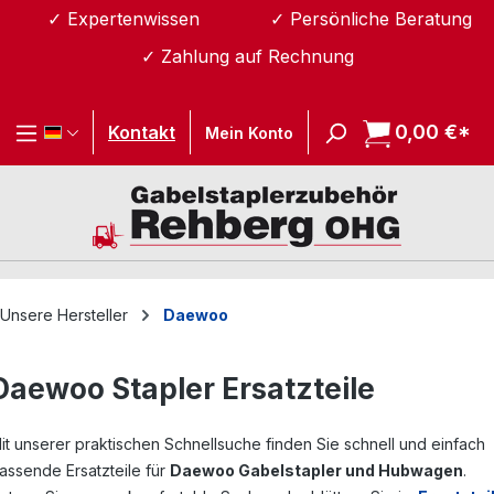
✓ Expertenwissen
✓ Persönliche Beratung
Zum Hauptinhalt springen
✓ Zahlung auf Rechnung
0,00 €*
Wa
Kontakt
Mein Konto
Unsere Hersteller
Daewoo
Daewoo Stapler Ersatzteile
it unserer praktischen Schnellsuche finden Sie schnell und einfach
assende Ersatzteile für
Daewoo Gabelstapler und Hubwagen
.