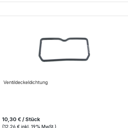
Ventildeckeldichtung
Regulärer Preis:
10,30 € / Stück
(12,26 € inkl. 19% MwSt.)