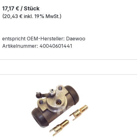
Regulärer Preis:
17,17 € / Stück
(20,43 € inkl. 19% MwSt.)
entspricht OEM-
Hersteller:
Daewoo
Artikelnummer:
40040601441