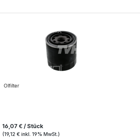
Olfilter
Regulärer Preis:
16,07 € / Stück
(19,12 € inkl. 19% MwSt.)